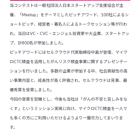
当コンテストは一般社団法人日本スタートアップ支援協会が主
催、「Meetup」をテーマとしたピッチアワード、100社によるシ
ョートピッチ、経営者・著名人によるトークセッション等が行わ
れ、当日はVC・CVC・エンジェル投資家や大企業、スタートアッ
プ、計800名が参加しました。
ピッチアワードにはセルクラウド代表取締役中島が登壇、マイク
ロCTC検査を活用したがんリスク検査事業に関するプレゼンテー
ションを行いました。多数の企業が参加する中、社会貢献性の高
い事業内容と、成長性が高く評価され、セルクラウドは見事、最
優秀賞を受賞しました。
今回の受賞を契機とし、今後も当社は「がんの不安と苦しみをな
くす」というミッション実現に向け、マイクロCTC検査を一人で
も多くの方にご利用いただけるようより一層尽力してまいりま
す。