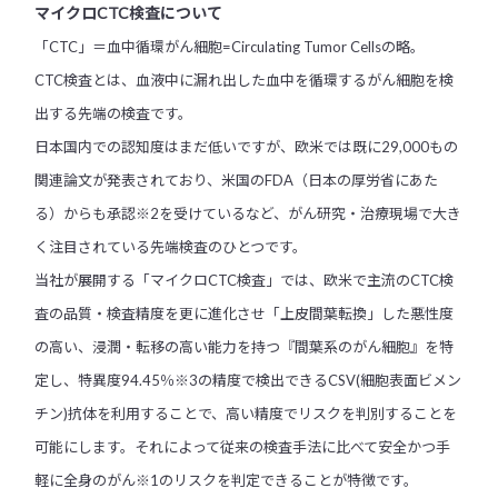
マイクロCTC検査について
「CTC」＝血中循環がん細胞=Circulating Tumor Cellsの略。
CTC検査とは、血液中に漏れ出した血中を循環するがん細胞を検
出する先端の検査です。
日本国内での認知度はまだ低いですが、欧米では既に29,000もの
関連論文が発表されており、米国のFDA（日本の厚労省にあた
る）からも承認※2を受けているなど、がん研究・治療現場で大き
く注目されている先端検査のひとつです。
当社が展開する「マイクロCTC検査」では、欧米で主流のCTC検
査の品質・検査精度を更に進化させ「上皮間葉転換」した悪性度
の高い、浸潤・転移の高い能力を持つ『間葉系のがん細胞』を特
定し、特異度94.45％※3の精度で検出できるCSV(細胞表面ビメン
チン)抗体を利用することで、高い精度でリスクを判別することを
可能にします。それによって従来の検査手法に比べて安全かつ手
軽に全身のがん※1のリスクを判定できることが特徴です。