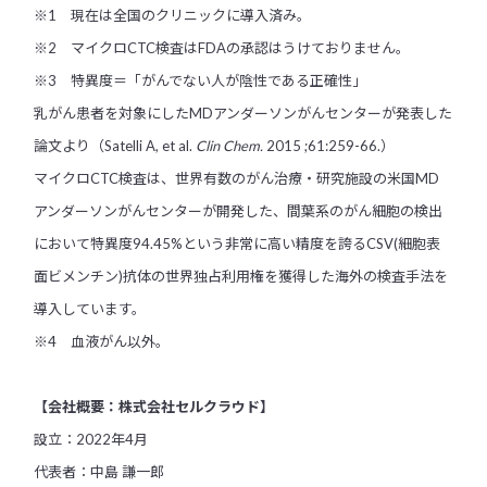
※1 現在は全国のクリニックに導入済み。
※2 マイクロCTC検査はFDAの承認はうけておりません。
※3 特異度＝「がんでない人が陰性である正確性」
乳がん患者を対象にしたMDアンダーソンがんセンターが発表した
論文より（Satelli A, et al.
Clin Chem.
2015 ;61:259-66.）
マイクロCTC検査は、世界有数のがん治療・研究施設の米国MD
アンダーソンがんセンターが開発した、間葉系のがん細胞の検出
において特異度94.45%という非常に高い精度を誇るCSV(細胞表
面ビメンチン)抗体の世界独占利用権を獲得した海外の検査手法を
導入しています。
※4 血液がん以外。
【会社概要：株式会社セルクラウド】
設立：2022年4月
代表者：中島 謙一郎