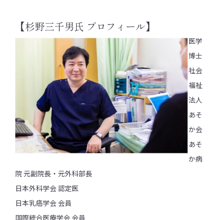
【杉野三千男氏 プロフィール】
医学
博士
社会
福祉
法人
あそ
か会
あそ
か病
院 元副院長・元外科部長
日本外科学会 認定医
日本乳癌学会 会員
国際統合医療学会 会員