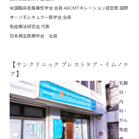
米国臨床金属毒性学会 会員 ABCMTキレーション認定医 国際
オーソモレキュラー医学会 会員
免疫療法研究会 代表
日本再生医療学会 会員
【サンクリニック ブレストケア・イムノケ
ア】
乳腺
科・
内
科・
がん
免疫
療